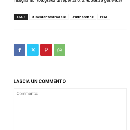
insegnanti.
(fotografia di repertorio, ambulanza generica)
TAGS
#incidentestradale
#minorenne
Pisa
LASCIA UN COMMENTO