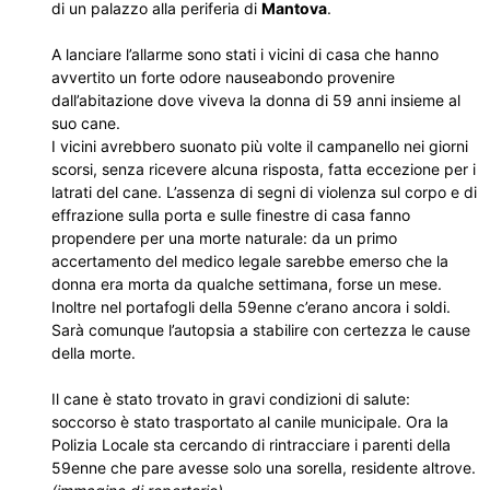
di un palazzo alla periferia di
Mantova
.
A lanciare l’allarme sono stati i vicini di casa che hanno
avvertito un forte odore nauseabondo provenire
dall’abitazione dove viveva la donna di 59 anni insieme al
suo cane.
I vicini avrebbero suonato più volte il campanello nei giorni
scorsi, senza ricevere alcuna risposta, fatta eccezione per i
latrati del cane. L’assenza di segni di violenza sul corpo e di
effrazione sulla porta e sulle finestre di casa fanno
propendere per una morte naturale: da un primo
accertamento del medico legale sarebbe emerso che la
donna era morta da qualche settimana, forse un mese.
Inoltre nel portafogli della 59enne c’erano ancora i soldi.
Sarà comunque l’autopsia a stabilire con certezza le cause
della morte.
Il cane è stato trovato in gravi condizioni di salute:
soccorso è stato trasportato al canile municipale. Ora la
Polizia Locale sta cercando di rintracciare i parenti della
59enne che pare avesse solo una sorella, residente altrove.