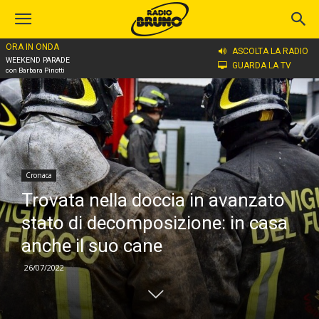
ORA IN ONDA
Home
Cronaca
ASCOLTA LA RADIO
WEEKEND PARADE
GUARDA LA TV
con Barbara Pinotti
Cronaca
Trovata nella doccia in avanzato
stato di decomposizione: in casa
anche il suo cane
26/07/2022