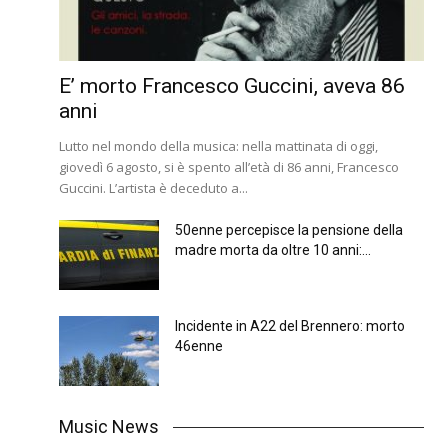
E’ morto Francesco Guccini, aveva 86
anni
Lutto nel mondo della musica: nella mattinata di oggi,
giovedì 6 agosto, si è spento all’età di 86 anni, Francesco
Guccini. L’artista è deceduto a...
50enne percepisce la pensione della
madre morta da oltre 10 anni:...
Incidente in A22 del Brennero: morto
46enne
Music News