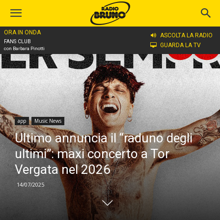
ORA IN ONDA
Home
app
ASCOLTA LA RADIO
FANS CLUB
GUARDA LA TV
con Barbara Pinotti
app
Music News
Ultimo annuncia il “raduno degli
ultimi”: maxi concerto a Tor
Vergata nel 2026
14/07/2025