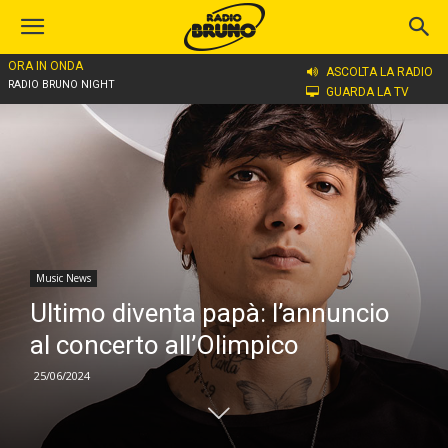
ORA IN ONDA
Home
Music News
ASCOLTA LA RADIO
RADIO BRUNO NIGHT
GUARDA LA TV
Music News
Ultimo diventa papà: l’annuncio
al concerto all’Olimpico
25/06/2024