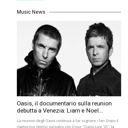
Music News
Oasis, il documentario sulla reunion
debutta a Venezia: Liam e Noel...
La reunion degli Oasis continua a far sognare i fan. Dopo il
clamoroso ritorno sul palco con il tour "Oasis Live '25", la