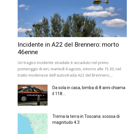
Incidente in A22 del Brennero: morto
46enne
Un tragico incidente stradale è accaduto nel primo
pomeriggio di ieri, martedì 4 agosto, intorno alle 15.30, nel
tratto modenese dell'autostrada A22 del Brennero,...
Da sola in casa, bimba di 8 anni chiama
il 118:...
Trema la terra in Toscana: scossa di
magnitudo 4.3