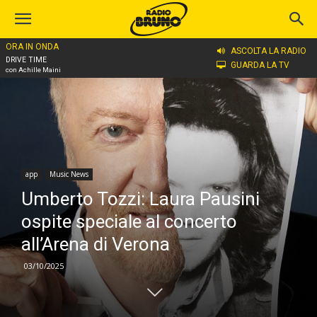
ORA IN ONDA
Home
app
ASCOLTA LA RADIO
DRIVE TIME
GUARDA LA TV
con Achille Maini
app
Music News
Umberto Tozzi: Laura Pausini
ospite speciale al concerto
all’Arena di Verona
03/10/2025