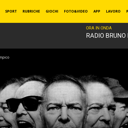
SPORT
RUBRICHE
GIOCHI
FOTO&VIDEO
APP
LAVORO
ORA IN ONDA
RADIO BRUNO
limpico