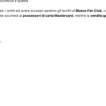
sicurezza e qualità.”
si. I primi ad avere accesso saranno gli iscritti al
Blasco Fan Club
, 
te toccherà ai
possessori di carta Mastercard
, mentre la
vendita g
):