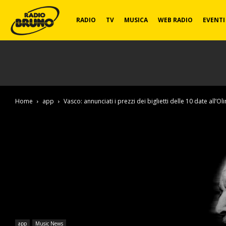
Radio
RADIO
TV
MUSICA
WEB RADIO
EVENTI
Bruno
Home
app
Vasco: annunciati i prezzi dei biglietti delle 10 date all’O
app
Music News