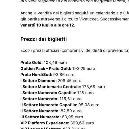
di vivere l’esperienza del concerto con maggiore facilità, 
Anche la vendita dei biglietti seguirà un calendario a più fa
già partita attraverso il circuito
Vivaticket
. Successivamen
venerdì 10 luglio alle ore 12
.
Prezzi dei biglietti
Ecco i prezzi ufficiali (comprensivi dei diritti di prevendita
Prato Gold:
108,49 euro
Golden Pack – Prato Gold:
193,29 euro
Prato Nord/Sud:
93,86 euro
I Settore Diamond:
208,45 euro
I Settore Montemario Centrale:
173,68 euro
I Settore Numerato Capofila:
128 euro
I Settore Numerato:
115,81 euro
II Settore Numerato Capofila:
95,08 euro
II Settore Numerato:
82,89 euro
III Settore Numerato:
60,95 euro
VIP Platform Experience:
390,66 euro
VIP Lounge I Settore:
433,81 euro