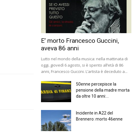
E’ morto Francesco Guccini,
aveva 86 anni
Lutto nel mondo della musica: nella mattinata di
oggi, giovedì 6 agosto, si è spento all’età di 86
anni, Francesco Guccini. L’artista è deceduto a...
50enne percepisce la
pensione della madre morta
da oltre 10 anni:...
Incidente in A22 del
Brennero: morto 46enne