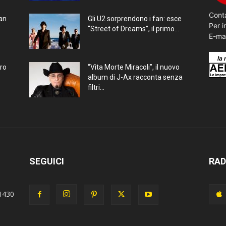
Conta
ran
Gli U2 sorprendono i fan: esce
Per i
“Street of Dreams”, il primo...
E-ma
bro
“Vita Morte Miracoli”, il nuovo
album di J-Ax racconta senza
filtri...
SEGUICI
RAD
1430