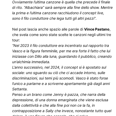
Ovviamente l’ultima canzone è quella che precede il finale
di rito. “Albachiara” sarà sempre alla fine dello show. Mentre
la prima e l’ultima canzone racchiudono il concept live,
sono il filo conduttore che lega tutti gli altri pezzi”
.
Nel post lascia anche spazio alle parole di
Vince Pastano
,
che svela come sono state scelte le canzoni negli ultimi tre
tour:
“Nel 2023 il filo conduttore era incentrato sul rapporto tra
Vasco e la figura femminile, per me era forte il fatto che lui
iniziasse con Dillo alla luna, guardando il pubblico, creando
un’alchimia immediata.
L’anno successivo, nel 2024, il concept si è spostato sul
sociale: uno sguardo su ciò che ci accade intorno, sulle
discriminazioni, sui temi più scomodi. Vasco è stato forse
l’unico a parlarne e a scriverne apertamente già dagli anni
Settanta.
Penso a un brano come Jenny è pazza, che narra della
depressione, di una donna emarginata che viene esclusa
dalla collettività e che alla fine poi non ce la fa, in
contrapposizione a Sally che invece, nonostante tutto quel