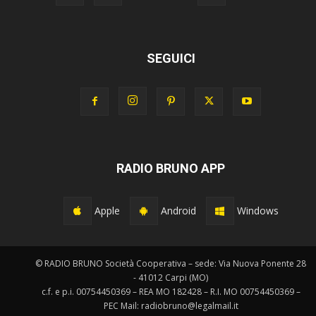
SEGUICI
RADIO BRUNO APP
Apple
Android
Windows
© RADIO BRUNO Società Cooperativa – sede: Via Nuova Ponente 28
- 41012 Carpi (MO)
c.f. e p.i. 00754450369 – REA MO 182428 – R.I. MO 00754450369 –
PEC Mail: radiobruno@legalmail.it