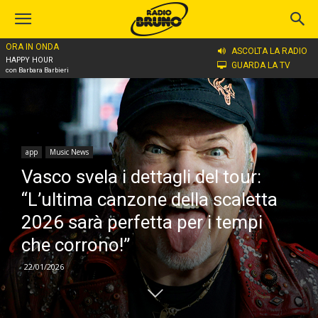
ORA IN ONDA
Home
app
ASCOLTA LA RADIO
HAPPY HOUR
GUARDA LA TV
con Barbara Barbieri
app
Music News
Vasco svela i dettagli del tour:
“L’ultima canzone della scaletta
2026 sarà perfetta per i tempi
che corrono!”
22/01/2026