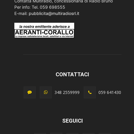
Contatta Multiradio, concessionaria di Radio Bruno
Per info: Tel. 059 698555
E-mail:
pubblicita@multiradiosrl.it
CONTATTACI
348 2559999
059 641430
SEGUICI