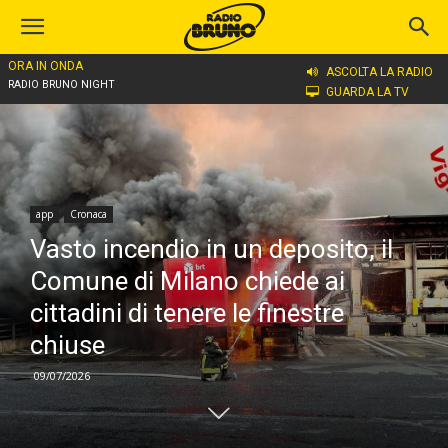
ORA IN ONDA
Home
app
ASCOLTA LA RADIO
RADIO BRUNO NIGHT
GUARDA LA TV
app
Cronaca
Vasto incendio in un deposito, il
Comune di Milano chiede ai
cittadini di tenere le finestre
chiuse
09/07/2026