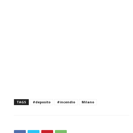
TAGS
#deposito
#incendio
Milano