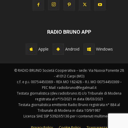
RADIO BRUNO APP
Apple
Android
Windows
© RADIO BRUNO Società Cooperativa – sede: Via Nuova Ponente 28
- 41012 Carpi (MO)
c.f. e p.i. 00754450369 – REA MO 182428 – R.I. MO 00754450369 –
PEC Mail: radiobruno@legalmail.it
Testata giornalistica (dev.radiobruno.it) c/o Tribunale di Modena
registrata al n°15/2021 in data 08/03/2021
Testata giornalistica emittente Radio Bruno registrata n° 884 al
Tribunale di Modena in data 10/9/1987
Licenza SIAE SSP 5392/I/5136 per i contenuti multimediali.
Privacy Policy
Cookie Policy
Trasparenza