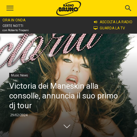
ORA IN ONDA
Home
Music News
ASCOLTA LA RADIO
CERTE NOTTI
GUARDA LA TV
con Roberto Trapani
Music News
Victoria dei Maneskin alla
consolle, annuncia il suo primo
dj tour
29/02/2024