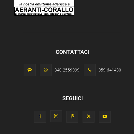
CONTATTACI
348 2559999
059 641430
SEGUICI