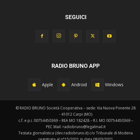
SEGUICI
RADIO BRUNO APP
Apple
Android
Windows
© RADIO BRUNO Società Cooperativa – sede: Via Nuova Ponente 28
- 41012 Carpi (MO)
c.f. e p.i. 00754450369 – REA MO 182428 – R.I. MO 00754450369 –
PEC Mail: radiobruno@legalmail.it
Testata giornalistica (dev.radiobruno.it) c/o Tribunale di Modena
registrata al n°15/2021 in data 08/03/2021