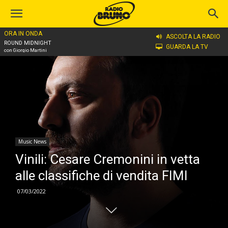
ORA IN ONDA
Home
Music News
ASCOLTA LA RADIO
ROUND MIDNIGHT
GUARDA LA TV
con Giorgio Martini
Music News
Vinili: Cesare Cremonini in vetta
alle classifiche di vendita FIMI
07/03/2022