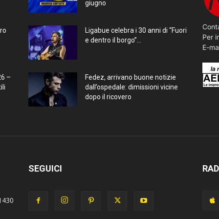
giugno
Conta
bro
Ligabue celebra i 30 anni di “Fuori
Per i
e dentro il borgo”...
E-ma
26 –
Fedez, arrivano buone notizie
li
dall’ospedale: dimissioni vicine
dopo il ricovero
SEGUICI
RAD
1430