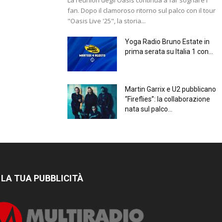
fan. Dopo il clamoroso ritorno sul palco con il tour
"Oasis Live '25", la storia...
Yoga Radio Bruno Estate in
prima serata su Italia 1 con...
Martin Garrix e U2 pubblicano
“Fireflies”: la collaborazione
nata sul palco...
 LA TUA PUBBLICITÀ