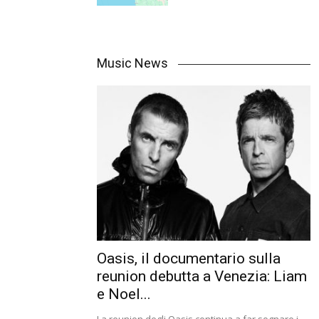
Music News
Oasis, il documentario sulla
reunion debutta a Venezia: Liam
e Noel...
La reunion degli Oasis continua a far sognare i