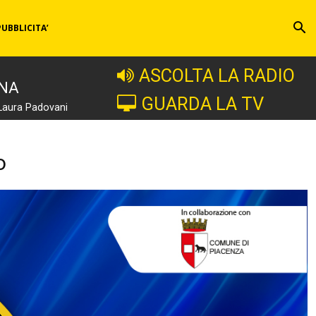
PUBBLICITA’
ASCOLTA LA RADIO
INA
GUARDA LA TV
Laura Padovani
o