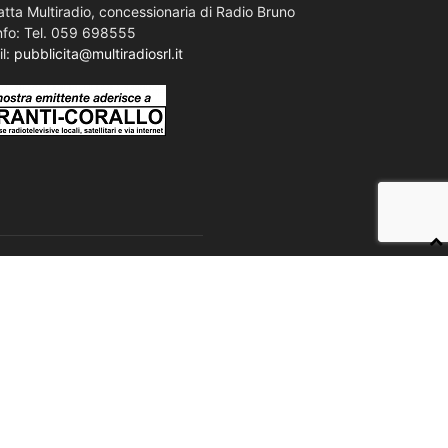
tta Multiradio, concessionaria di Radio Bruno
nfo: Tel. 059 698555
il:
pubblicita@multiradiosrl.it
IO BRUNO APP
Apple
Android
Windows