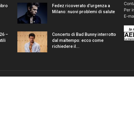
Conta
Libro
Fedez ricoverato d’urgenza a
Per i
Milano: nuovi problemi di salute
E-ma
26 –
Concerto di Bad Bunny interrotto
tili
dal maltempo: ecco come
richiedere il...
SEGUICI
RAD
1430