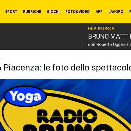
SPORT
RUBRICHE
GIOCHI
FOTO&VIDEO
APP
LAVORO
ORA IN ONDA
BRUNO MATT
con Roberto Uggeri e 
olo
Piacenza: le foto dello spettacol