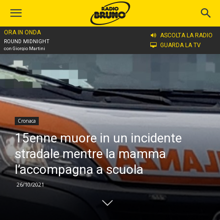
ORA IN ONDA
Home
Cronaca
ASCOLTA LA RADIO
ROUND MIDNIGHT
GUARDA LA TV
con Giorgio Martini
Cronaca
15enne muore in un incidente
stradale mentre la mamma
l’accompagna a scuola
26/10/2021