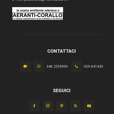
CONTATTACI
348 2559999
059 641430
SEGUICI