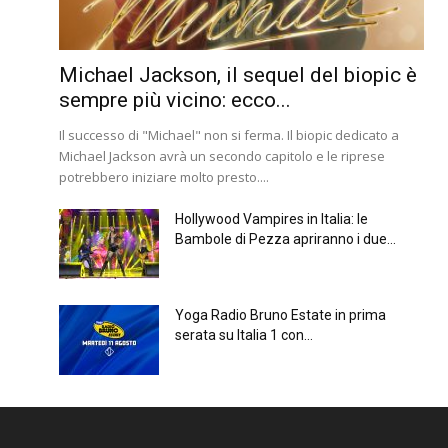
Michael Jackson, il sequel del biopic è
sempre più vicino: ecco...
Il successo di "Michael" non si ferma. Il biopic dedicato a
Michael Jackson avrà un secondo capitolo e le riprese
potrebbero iniziare molto presto....
Hollywood Vampires in Italia: le
Bambole di Pezza apriranno i due...
Yoga Radio Bruno Estate in prima
serata su Italia 1 con...