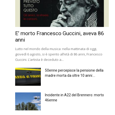
E’ morto Francesco Guccini, aveva 86
anni
Lutto nel mondo della musica: nella mattinata di oggi,
giovedì 6 agosto, si è spento all’età di 86 anni, Francesco
Guccini. L’artista è deceduto a...
50enne percepisce la pensione della
madre morta da oltre 10 anni:...
Incidente in A22 del Brennero: morto
46enne