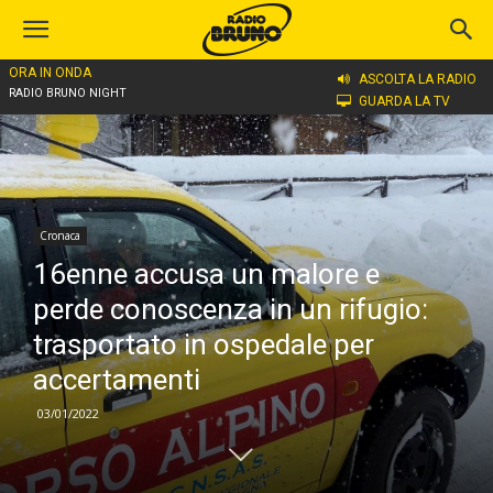
ORA IN ONDA
Home
Cronaca
ASCOLTA LA RADIO
RADIO BRUNO NIGHT
GUARDA LA TV
Cronaca
16enne accusa un malore e
perde conoscenza in un rifugio:
trasportato in ospedale per
accertamenti
03/01/2022