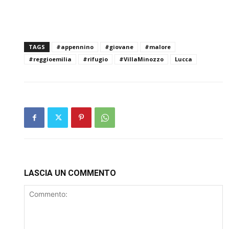
TAGS
#appennino
#giovane
#malore
#reggioemilia
#rifugio
#VillaMinozzo
Lucca
LASCIA UN COMMENTO