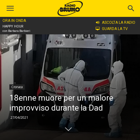
ORA IN ONDA
Home
Cronaca
ASCOLTA LA RADIO
HAPPY HOUR
GUARDA LA TV
con Barbara Barbieri
Cronaca
18enne muore per un malore
improvviso durante la Dad
27/04/2021