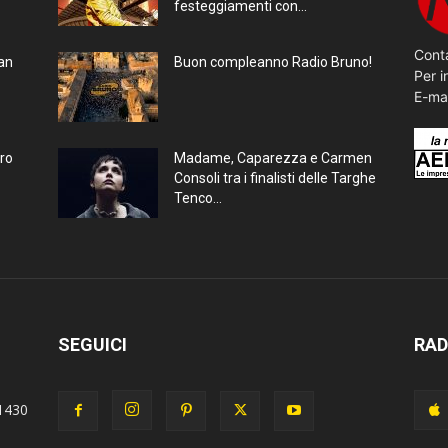
festeggiamenti con...
Conta
ran
Buon compleanno Radio Bruno!
Per i
E-ma
bro
Madame, Caparezza e Carmen
Consoli tra i finalisti delle Targhe
Tenco...
SEGUICI
RAD
1430