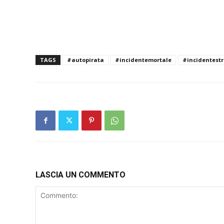
TAGS
#autopirata
#incidentemortale
#incidentest
LASCIA UN COMMENTO