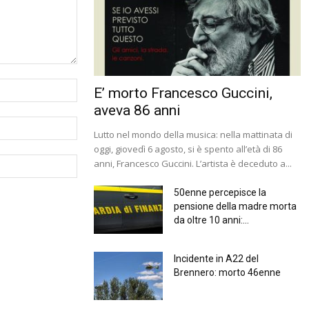
E’ morto Francesco Guccini,
aveva 86 anni
Lutto nel mondo della musica: nella mattinata di
oggi, giovedì 6 agosto, si è spento all’età di 86
anni, Francesco Guccini. L’artista è deceduto a...
50enne percepisce la
pensione della madre morta
da oltre 10 anni:...
Incidente in A22 del
Brennero: morto 46enne