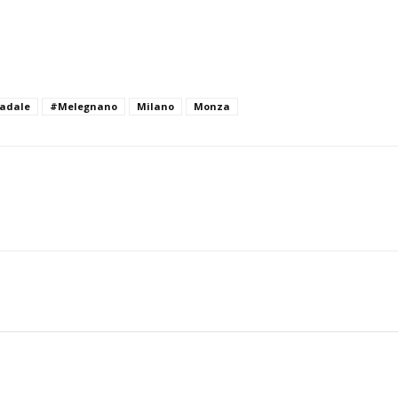
radale
#Melegnano
Milano
Monza