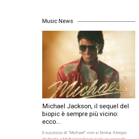
Music News
Michael Jackson, il sequel del
biopic è sempre più vicino:
ecco...
Il successo di "Michael" non si ferma. Il biopic
dedicato a Michael Jackson avrà un secondo