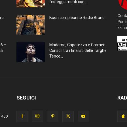
festeggiamenti con...
Conta
bro
Buon compleanno Radio Bruno!
Per i
E-ma
26 –
Madame, Caparezza e Carmen
li
Consoli tra i finalisti delle Targhe
Tenco...
SEGUICI
RAD
1430