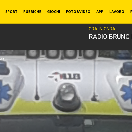
SPORT
RUBRICHE
GIOCHI
FOTO&VIDEO
APP
LAVORO
ORA IN ONDA
RADIO BRUNO
ore