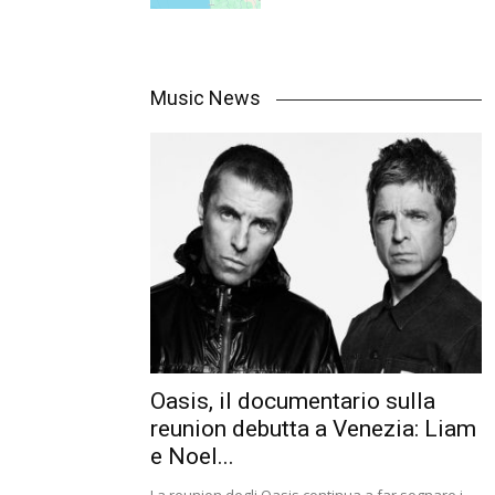
Music News
Oasis, il documentario sulla
reunion debutta a Venezia: Liam
e Noel...
La reunion degli Oasis continua a far sognare i