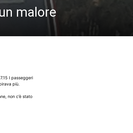
 un malore
e 7.15 I passeggeri
pirava più.
nne, non c’è stato