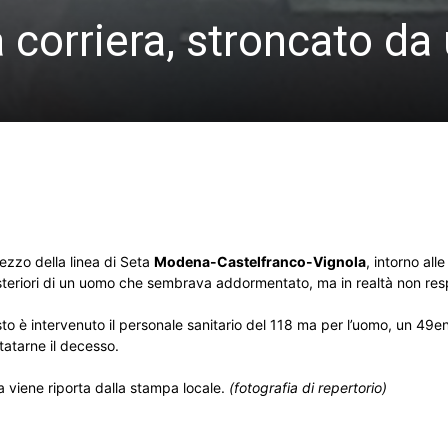
corriera, stroncato da
mezzo della linea di Seta
Modena-Castelfranco-Vignola
, intorno all
posteriori di un uomo che sembrava addormentato, ma in realtà non res
sto è intervenuto il personale sanitario del 118 ma per l’uomo, un 49e
tatarne il decesso.
a viene riporta dalla stampa locale.
(fotografia di repertorio)