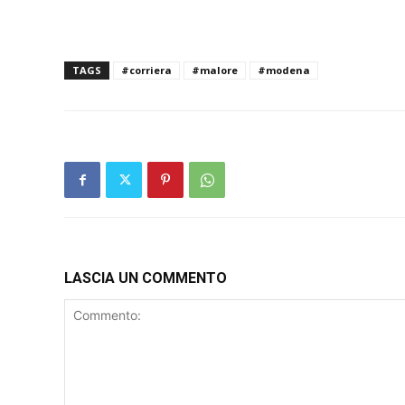
TAGS
#corriera
#malore
#modena
LASCIA UN COMMENTO