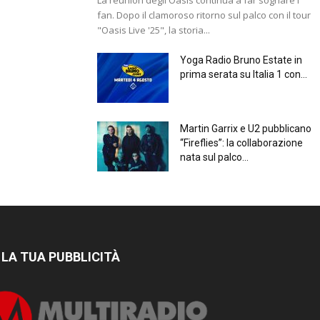
fan. Dopo il clamoroso ritorno sul palco con il tour
"Oasis Live '25", la storia...
Yoga Radio Bruno Estate in
prima serata su Italia 1 con...
Martin Garrix e U2 pubblicano
“Fireflies”: la collaborazione
nata sul palco...
 LA TUA PUBBLICITÀ