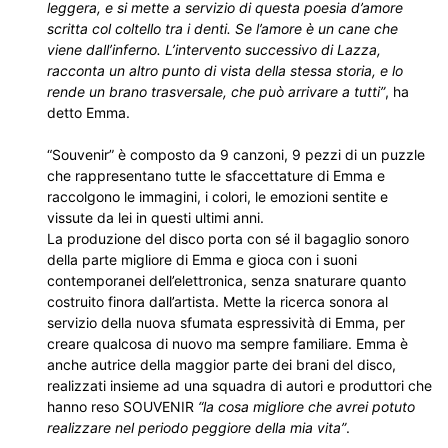
leggera, e si mette a servizio di questa poesia d’amore
scritta col coltello tra i denti. Se l’amore è un cane che
viene dall’inferno. L’intervento successivo di Lazza,
racconta un altro punto di vista della stessa storia, e lo
rende un brano trasversale, che può arrivare a tutti”
, ha
detto Emma.
“Souvenir” è composto da 9 canzoni, 9 pezzi di un puzzle
che rappresentano tutte le sfaccettature di Emma e
raccolgono le immagini, i colori, le emozioni sentite e
vissute da lei in questi ultimi anni.
La produzione del disco porta con sé il bagaglio sonoro
della parte migliore di Emma e gioca con i suoni
contemporanei dell’elettronica, senza snaturare quanto
costruito finora dall’artista. Mette la ricerca sonora al
servizio della nuova sfumata espressività di Emma, per
creare qualcosa di nuovo ma sempre familiare. Emma è
anche autrice della maggior parte dei brani del disco,
realizzati insieme ad una squadra di autori e produttori che
hanno reso SOUVENIR
“la cosa migliore che avrei potuto
realizzare nel periodo peggiore della mia vita”
.