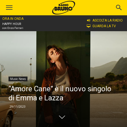
ORA IN ONDA
Home
Music News
ASCOLTA LA RADIO
HAPPY HOUR
GUARDA LA TV
con Enzo Ferrari
Music News
“Amore Cane” è il nuovo singolo
di Emma e Lazza
29/11/2023