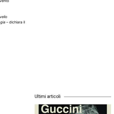
evento
vello
agia
– dichiara il
Ultimi articoli