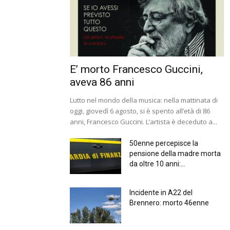
E’ morto Francesco Guccini,
aveva 86 anni
Lutto nel mondo della musica: nella mattinata di
oggi, giovedì 6 agosto, si è spento all’età di 86
anni, Francesco Guccini. L’artista è deceduto a...
50enne percepisce la
pensione della madre morta
da oltre 10 anni:...
Incidente in A22 del
Brennero: morto 46enne