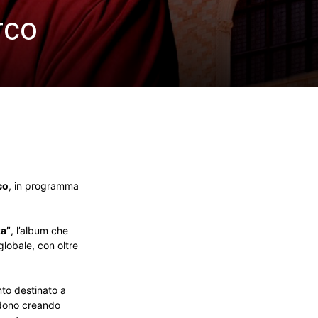
rco
co
, in programma
a”
, l’album che
globale, con oltre
nto destinato a
ondono creando