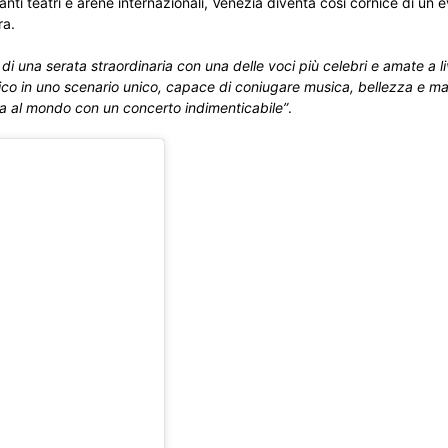
ti teatri e arene internazionali, Venezia diventa così cornice di un 
ra.
 una serata straordinaria con una delle voci più celebri e amate a li
stico in uno scenario unico, capace di coniugare musica, bellezza e m
ta al mondo con un concerto indimenticabile”
.