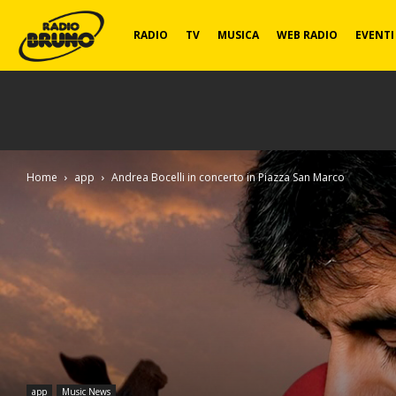
Radio
RADIO
TV
MUSICA
WEB RADIO
EVENTI
Bruno
Home
app
Andrea Bocelli in concerto in Piazza San Marco
app
Music News