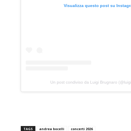
Visualizza questo post su Instag
Un post condiviso da Luigi Brugnaro (@luig
TAGS
andrea bocelli
concerti 2026