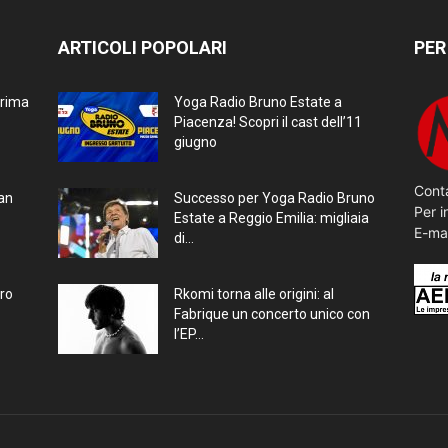
ARTICOLI POPOLARI
PER
prima
Yoga Radio Bruno Estate a
Piacenza! Scopri il cast dell’11
giugno
Conta
ran
Successo per Yoga Radio Bruno
Per i
Estate a Reggio Emilia: migliaia
E-ma
di...
bro
Rkomi torna alle origini: al
Fabrique un concerto unico con
l’EP...