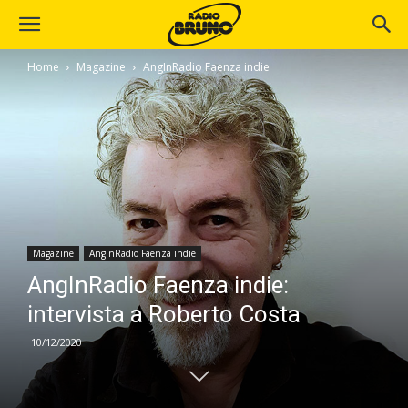
Home
Magazine
AngInRadio Faenza indie
Magazine
AngInRadio Faenza indie
AngInRadio Faenza indie:
intervista a Roberto Costa
10/12/2020