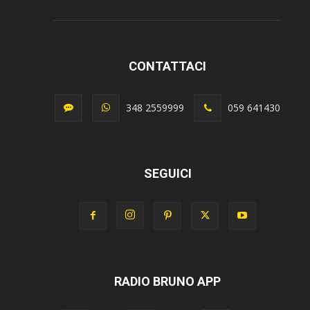
CONTATTACI
348 2559999
059 641430
SEGUICI
RADIO BRUNO APP