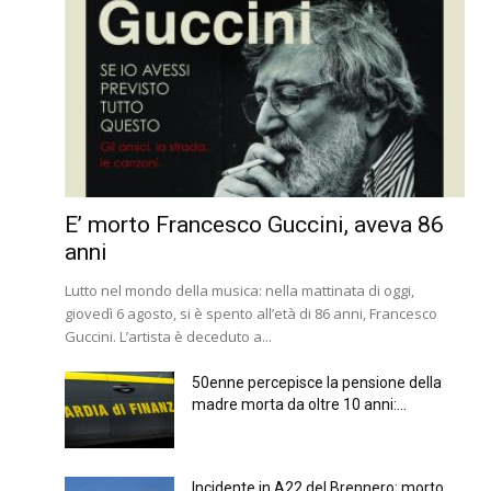
E’ morto Francesco Guccini, aveva 86
anni
Lutto nel mondo della musica: nella mattinata di oggi,
giovedì 6 agosto, si è spento all’età di 86 anni, Francesco
Guccini. L’artista è deceduto a...
50enne percepisce la pensione della
madre morta da oltre 10 anni:...
Incidente in A22 del Brennero: morto