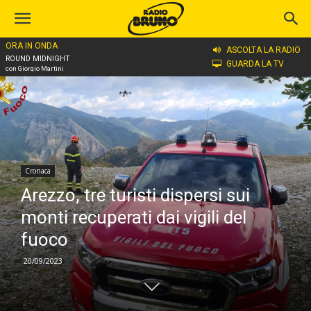
ORA IN ONDA
Home
Cronaca
ASCOLTA LA RADIO
ROUND MIDNIGHT
GUARDA LA TV
con Giorgio Martini
Cronaca
Arezzo, tre turisti dispersi sui
monti recuperati dai vigili del
fuoco
20/09/2023