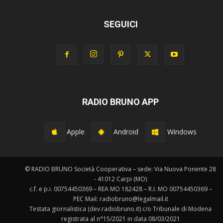
SEGUICI
RADIO BRUNO APP
Apple
Android
Windows
© RADIO BRUNO Società Cooperativa – sede: Via Nuova Ponente 28
- 41012 Carpi (MO)
c.f. e p.i. 00754450369 – REA MO 182428 – R.I. MO 00754450369 –
PEC Mail: radiobruno@legalmail.it
Testata giornalistica (dev.radiobruno.it) c/o Tribunale di Modena
registrata al n°15/2021 in data 08/03/2021