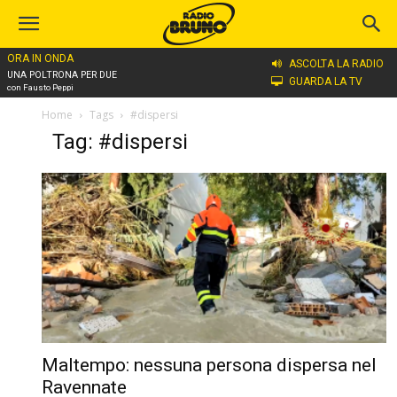
ORA IN ONDA
ASCOLTA LA RADIO
UNA POLTRONA PER DUE
GUARDA LA TV
con Fausto Peppi
Home
Tags
#dispersi
Tag: #dispersi
Maltempo: nessuna persona dispersa nel
Ravennate