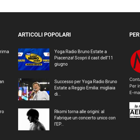
ARTICOLI POPOLARI
PER
prima
Yoga Radio Bruno Estate a
Piacenza! Scopri il cast dell’11
giugno
Conta
ran
Successo per Yoga Radio Bruno
Per i
Estate a Reggio Emilia: migliaia
E-ma
di...
bro
Rkomi torna alle origini: al
Fabrique un concerto unico con
l’EP...