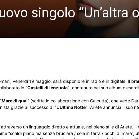
uovo singolo “Un’altra o
mani, venerdì 19 maggio, sarà disponibile in radio e in digitale. Il br
ollaborato in
“Castelli di lenzuola”
, contenuto nel suo album d’esord
“Mare di guai”
(scritta in collaborazione con Calcutta), che vede Dar
onista grazie al successo di
“L’Ultima Notte”
, Ariete annuncia il suo rit
averso un linguaggio diretto e attuale, nel pieno stile di Ariete. Il 
e “scaldi piano ma senza bruciare / sole in terra / occhi di mare”, ut