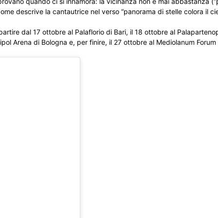
provano quando ci si innamora: la vicinanza non è mai abbastanza (“p
ome descrive la cantautrice nel verso “panorama di stelle colora il cie
artire dal 17 ottobre al Palaflorio di Bari, il 18 ottobre al Palapartenop
nipol Arena di Bologna e, per finire, il 27 ottobre al Mediolanum Forum 