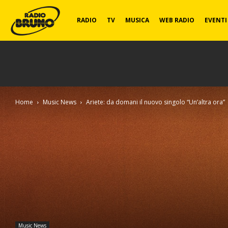
Radio
RADIO
TV
MUSICA
WEB RADIO
EVENTI
Bruno
Home
Music News
Ariete: da domani il nuovo singolo “Un’altra ora”
Music News