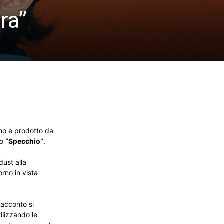
ra”
ano è prodotto da
io
“Specchio”
.
dust alla
orno in vista
racconto si
ilizzando le