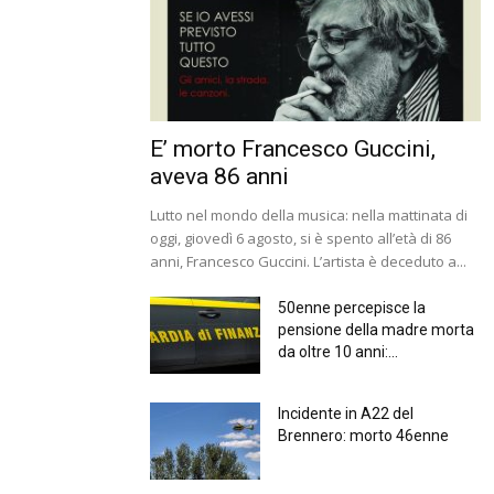
E’ morto Francesco Guccini,
aveva 86 anni
Lutto nel mondo della musica: nella mattinata di
oggi, giovedì 6 agosto, si è spento all’età di 86
anni, Francesco Guccini. L’artista è deceduto a...
50enne percepisce la
pensione della madre morta
da oltre 10 anni:...
Incidente in A22 del
Brennero: morto 46enne