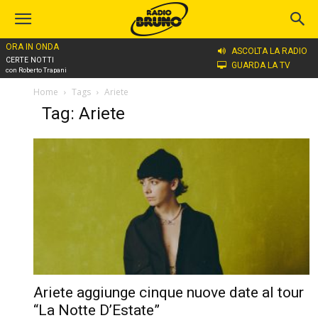
ORA IN ONDA
ASCOLTA LA RADIO
CERTE NOTTI
GUARDA LA TV
con Roberto Trapani
Home
Tags
Ariete
Tag: Ariete
Ariete aggiunge cinque nuove date al tour
“La Notte D’Estate”