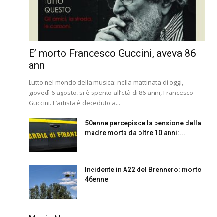
E’ morto Francesco Guccini, aveva 86
anni
Lutto nel mondo della musica: nella mattinata di oggi,
giovedì 6 agosto, si è spento all’età di 86 anni, Francesco
Guccini. L’artista è deceduto a...
50enne percepisce la pensione della
madre morta da oltre 10 anni:...
Incidente in A22 del Brennero: morto
46enne