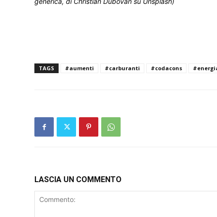
generica, di Christian Dubovan su Unsplash)
TAGS
#aumenti
#carburanti
#codacons
#energi
LASCIA UN COMMENTO