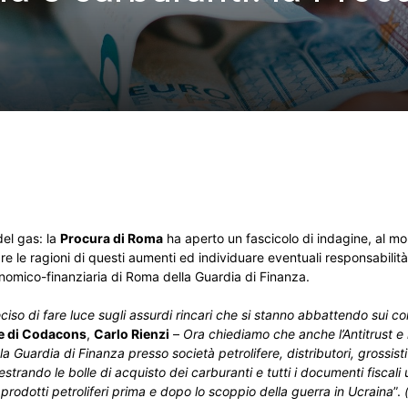
del gas: la
Procura di Roma
ha aperto un fascicolo di indagine, al m
are le ragioni di questi aumenti ed individuare eventuali responsabilità
conomico-finanziaria di Roma della Guardia di Finanza.
iso di fare luce sugli assurdi rincari che si stanno abbattendo sui con
e di Codacons
,
Carlo Rienzi
–
Ora chiediamo che anche l’Antitrust e l
la Guardia di Finanza presso società petrolifere, distributori, grossist
rando le bolle di acquisto dei carburanti e tutti i documenti fiscali uti
 prodotti petroliferi prima e dopo lo scoppio della guerra in Ucraina
”.