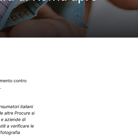
omento contro
.
sumatori italiani
e altre Procure si
i e aziende di
li a verificare le
(fotografia