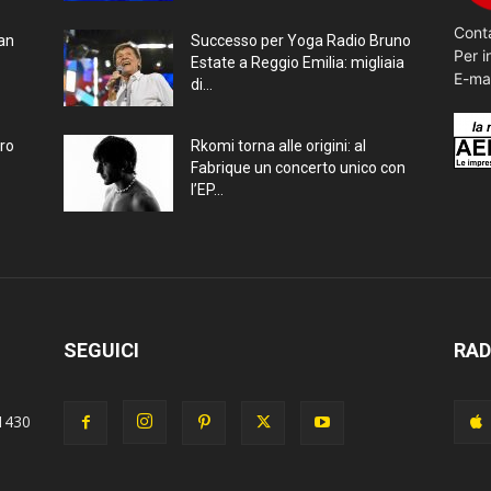
Conta
ran
Successo per Yoga Radio Bruno
Per i
Estate a Reggio Emilia: migliaia
E-ma
di...
bro
Rkomi torna alle origini: al
Fabrique un concerto unico con
l’EP...
SEGUICI
RAD
1430