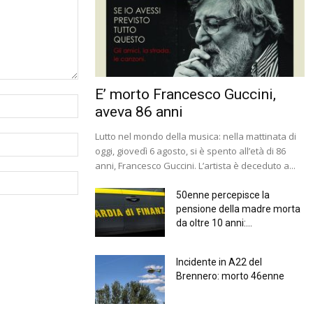
E’ morto Francesco Guccini,
aveva 86 anni
Lutto nel mondo della musica: nella mattinata di
oggi, giovedì 6 agosto, si è spento all’età di 86
anni, Francesco Guccini. L’artista è deceduto a...
50enne percepisce la
pensione della madre morta
da oltre 10 anni:...
Incidente in A22 del
Brennero: morto 46enne