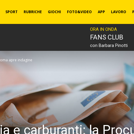
SPORT
RUBRICHE
GIOCHI
FOTO&VIDEO
APP
LAVORO
ORA IN ONDA
FANS CLUB
con Barbara Pinotti
 Roma apre indagine
a e carburanti: la Pro