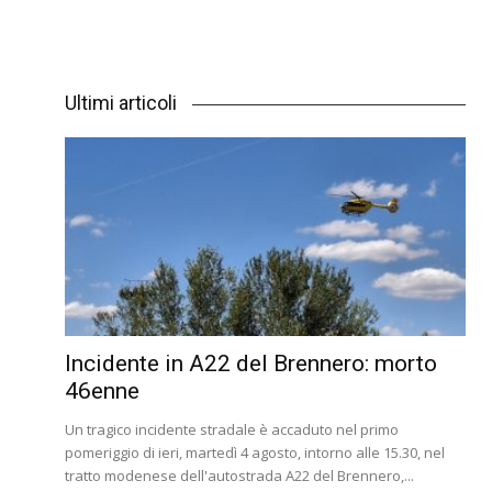
Ultimi articoli
Incidente in A22 del Brennero: morto
46enne
Un tragico incidente stradale è accaduto nel primo
pomeriggio di ieri, martedì 4 agosto, intorno alle 15.30, nel
tratto modenese dell'autostrada A22 del Brennero,...