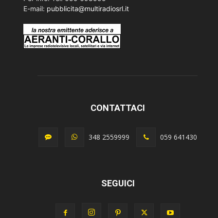
E-mail:
pubblicita@multiradiosrl.it
CONTATTACI
348 2559999
059 641430
SEGUICI