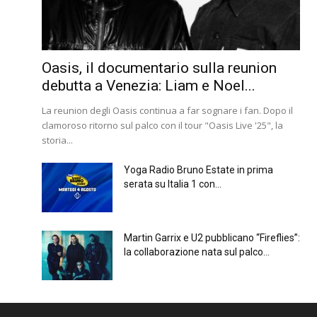
Oasis, il documentario sulla reunion
debutta a Venezia: Liam e Noel...
La reunion degli Oasis continua a far sognare i fan. Dopo il
clamoroso ritorno sul palco con il tour "Oasis Live '25", la
storia...
Yoga Radio Bruno Estate in prima
serata su Italia 1 con...
Martin Garrix e U2 pubblicano “Fireflies”:
la collaborazione nata sul palco...