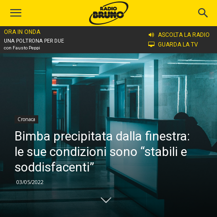
ORA IN ONDA
Home
Cronaca
ASCOLTA LA RADIO
UNA POLTRONA PER DUE
GUARDA LA TV
con Fausto Peppi
Cronaca
Bimba precipitata dalla finestra:
le sue condizioni sono “stabili e
soddisfacenti”
03/05/2022