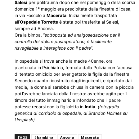
Salesi
per politrauma dopo che nel pomeriggio della scorsa
domenica 1° maggio era precipitata dalla finestra di casa,
in via Foscolo a
Macerata
. Inizialmente trasportata
all’
Ospedale Torrette
è stata poi trasferita al Salesi,
sempre ad Ancona.
Ora la bimba, “
sottoposta ad analgosedazione per il
controllo del dolore postoperatorio, è facilmente
risvegliabile e interagisce con il padre
”.
In ospedale si trova anche la madre 40enne, ora
piantonata in Psichiatria, fermata dalla Polizia con l’accusa
di tentato omicidio per aver gettato la figlia dalla finestra.
Secondo quanto ricostruito dagli inquirenti, e riportato dai
media, la donna si sarebbe chiusa in camera con la piccola
poi l’avrebbe lanciata dalla finestra: avrebbe agito per il
timore del tutto immaginario e infondato che il padre
potesse recarsi con la figlioletta in
India
.
(fotografia
generica di corridoio di ospedale, di Brandon Holmes su
Unsplash)
TAGS
#bambina
Ancona
Macerata