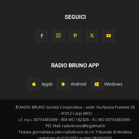
SEGUICI
RADIO BRUNO APP
Apple
Android
Windows
© RADIO BRUNO Società Cooperativa – sede: Via Nuova Ponente 28
- 41012 Carpi (MO)
c.f. e p.i. 00754450369 – REA MO 182428 – R.I. MO 00754450369 –
PEC Mail: radiobruno@legalmail.it
Testata giornalistica (dev.radiobruno.it) c/o Tribunale di Modena
registrata al n°15/2021 in data 08/03/2021