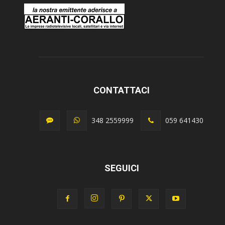
CONTATTACI
348 2559999
059 641430
SEGUICI