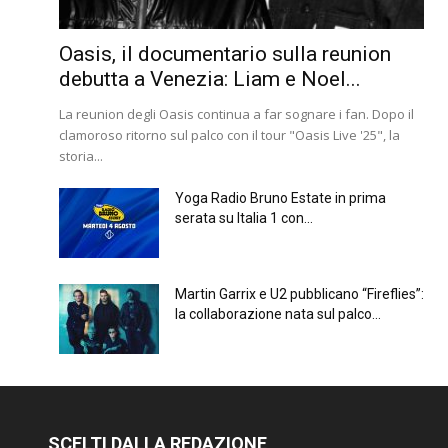
Oasis, il documentario sulla reunion
debutta a Venezia: Liam e Noel...
La reunion degli Oasis continua a far sognare i fan. Dopo il
clamoroso ritorno sul palco con il tour "Oasis Live '25", la
storia...
Yoga Radio Bruno Estate in prima
serata su Italia 1 con...
Martin Garrix e U2 pubblicano “Fireflies”:
la collaborazione nata sul palco...
SCELTI DALLA REDAZIONE