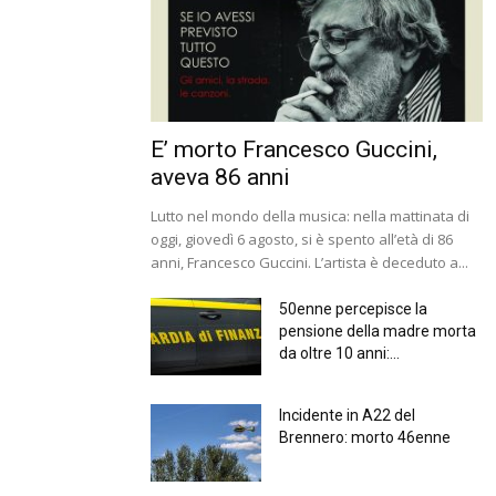
E’ morto Francesco Guccini,
aveva 86 anni
Lutto nel mondo della musica: nella mattinata di
oggi, giovedì 6 agosto, si è spento all’età di 86
anni, Francesco Guccini. L’artista è deceduto a...
50enne percepisce la
pensione della madre morta
da oltre 10 anni:...
Incidente in A22 del
Brennero: morto 46enne