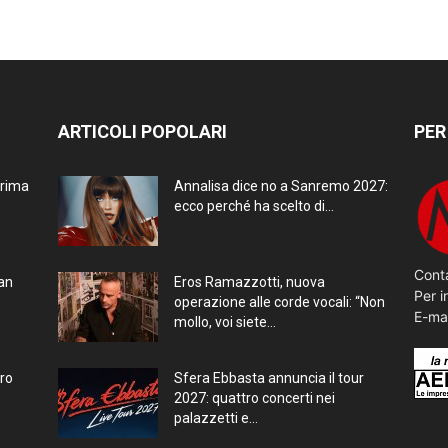
ARTICOLI POPOLARI
PER
prima
Annalisa dice no a Sanremo 2027:
ecco perché ha scelto di...
Conta
ran
Eros Ramazzotti, nuova
Per i
operazione alle corde vocali: “Non
E-ma
mollo, voi siete...
bro
Sfera Ebbasta annuncia il tour
2027: quattro concerti nei
palazzetti e...