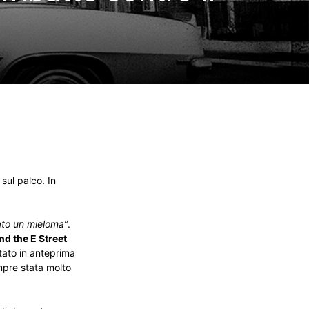
sul palco. In
cato un mieloma”
.
nd the E Street
ntato in anteprima
empre stata molto