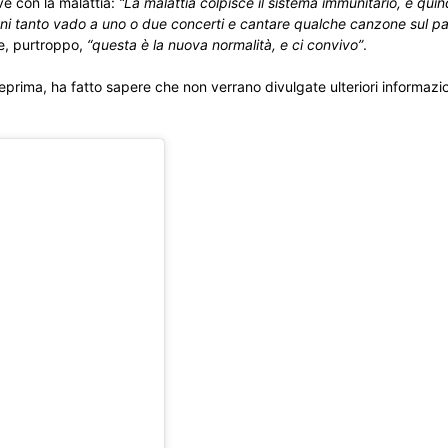
e con la malattia:
“La malattia colpisce il sistema immunitario, e qui
gni tanto vado a uno o due concerti e cantare qualche canzone sul p
he, purtroppo,
“questa è la nuova normalità, e ci convivo”
.
eprima, ha fatto sapere che non verrano divulgate ulteriori informazio