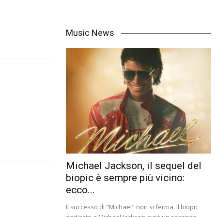
Music News
Michael Jackson, il sequel del
biopic è sempre più vicino:
ecco...
Il successo di "Michael" non si ferma. Il biopic
dedicato a Michael Jackson avrà un secondo