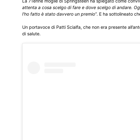
La 71enne moglie di Springsteen ha spiegato come conviv
attenta a cosa scelgo di fare e dove scelgo di andare. O
l’ho fatto è stato davvero un premio”
. E ha sottolineato c
Un portavoce di Patti Scialfa, che non era presente all’ant
di salute.