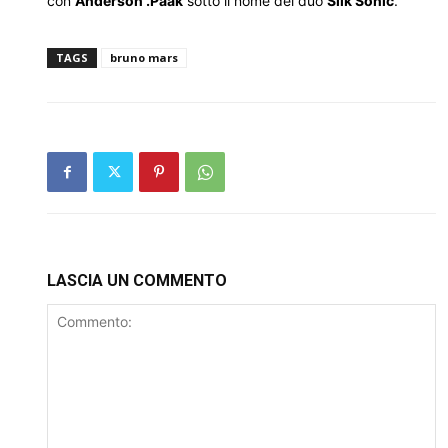
con
Anderson .Paak
sotto il nome del duo
Silk Sonic
.
TAGS
bruno mars
LASCIA UN COMMENTO