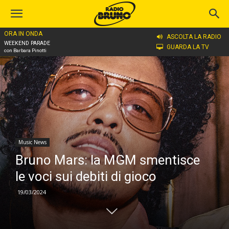
ORA IN ONDA
Home
Music News
ASCOLTA LA RADIO
WEEKEND PARADE
GUARDA LA TV
con Barbara Pinotti
Music News
Bruno Mars: la MGM smentisce
le voci sui debiti di gioco
19/03/2024