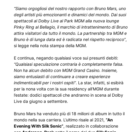
“Siamo orgogliosi del nostro rapporto con Bruno Mars, uno
degli artisti più emozionanti e dinamici del mondo. Dai suoi
spettacoli al Dolby Live al Park MGM alla nuova lounge
Pinky Ring al Bellagio, il marchio di intrattenimento di Bruno
attira visitatori da tutto il mondo. La partnership tra MGM e
Bruno è di lunga data ed è radicata nel rispetto reciproco”
,
si legge nella nota stampa della MGM.
E continua, negando qualsiasi voce sui presunti debiti:
“Qualsiasi speculazione contraria è completamente falsa.
Non ha alcun debito con MGM Grand Casino. Insieme,
siamo entusiasti di continuare a creare esperienze
indimenticabili per i nostri ospiti”
. La star, infatti, si esibirà
per la nona volta con la sua residency all’MGM durante
l’estate: dodici spettacoli che andranno in scena al Dolby
Live da giugno a settembre.
Bruno Mars ha venduto più di 18 milioni di album in tutto il
mondo nella sua carriera. L’ultimo risale al 2021,
“An
Evening With Silk Sonic”
, realizzato in collaborazione