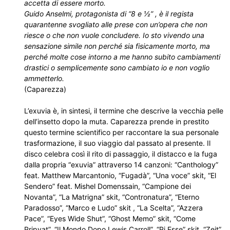
accetta di essere morto.
Guido Anselmi, protagonista di “8 e ½” , è il regista
quarantenne svogliato alle prese con un’opera che non
riesce o che non vuole concludere. Io sto vivendo una
sensazione simile non perché sia fisicamente morto, ma
perché molte cose intorno a me hanno subito cambiamenti
drastici o semplicemente sono cambiato io e non voglio
ammetterlo.
(Caparezza)
L’exuvia è, in sintesi, il termine che descrive la vecchia pelle
dell’insetto dopo la muta. Caparezza prende in prestito
questo termine scientifico per raccontare la sua personale
trasformazione, il suo viaggio dal passato al presente. Il
disco celebra così il rito di passaggio, il distacco e la fuga
dalla propria “exuvia” attraverso 14 canzoni: “Canthology”
feat. Matthew Marcantonio, “Fugadà”, “Una voce” skit, “El
Sendero” feat. Mishel Domenssain, “Campione dei
Novanta”, “La Matrigna” skit, “Contronatura”, “Eterno
Paradosso”, “Marco e Ludo” skit , “La Scelta”, “Azzera
Pace”, “Eyes Wide Shut”, “Ghost Memo” skit, “Come
Pripyat”, “Il Mondo Dopo Lewis Carroll”, “Pi Esse” skit, “Zeit”,