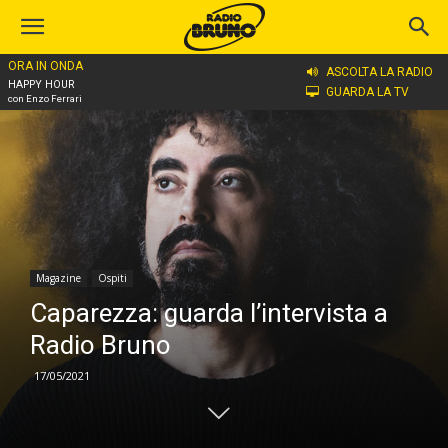
ORA IN ONDA
Home
Magazine
Ospiti
ASCOLTA LA RADIO
HAPPY HOUR
GUARDA LA TV
con Enzo Ferrari
Magazine
Ospiti
Caparezza: guarda l’intervista a
Radio Bruno
17/05/2021