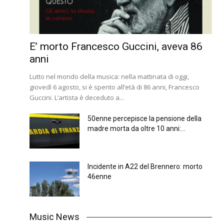
E’ morto Francesco Guccini, aveva 86
anni
Lutto nel mondo della musica: nella mattinata di oggi,
giovedì 6 agosto, si è spento all’età di 86 anni, Francesco
Guccini. L’artista è deceduto a...
50enne percepisce la pensione della
madre morta da oltre 10 anni:...
Incidente in A22 del Brennero: morto
46enne
Music News