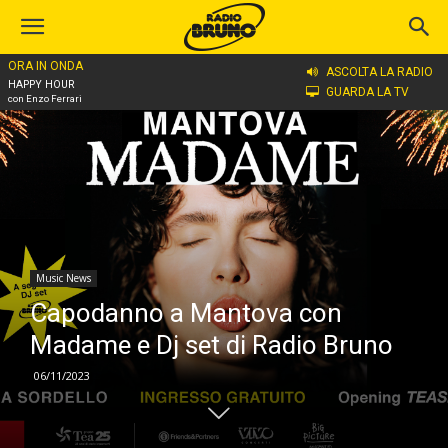
ORA IN ONDA
Home
Music News
ASCOLTA LA RADIO
HAPPY HOUR
GUARDA LA TV
con Enzo Ferrari
Music News
Capodanno a Mantova con
Madame e Dj set di Radio Bruno
06/11/2023