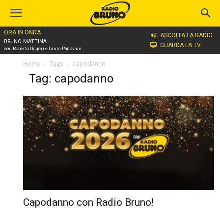
ORA IN ONDA
ASCOLTA LA RADIO
BRUNO MATTINA
GUARDA LA TV
con Roberto Uggeri e Laura Padovani
Home
Tags
Capodanno
Tag: capodanno
Capodanno con Radio Bruno!