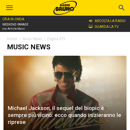
ORA IN ONDA
ASCOLTA LA RADIO
WEEKEND PARADE
GUARDA LA TV
con Achille Maini
Home
Music News
Pagina 375
MUSIC NEWS
Michael Jackson, il sequel del biopic è
sempre più vicino: ecco quando inizieranno le
riprese