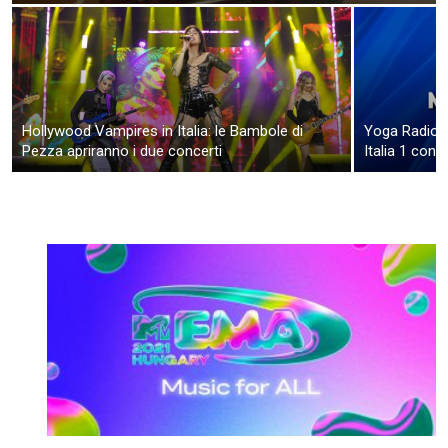
Hollywood Vampires in Italia: le Bambole di
Yoga Radio B
Pezza apriranno i due concerti
Italia 1 con 