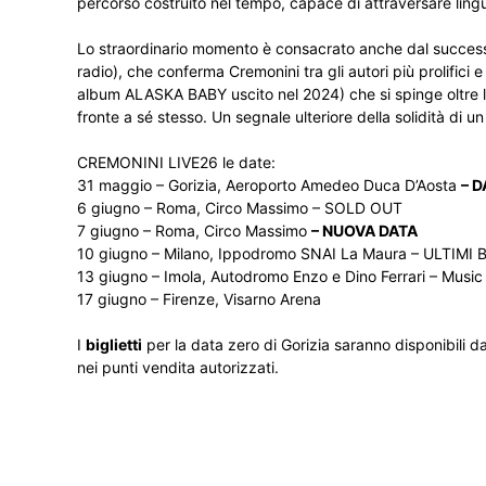
percorso costruito nel tempo, capace di attraversare ling
Lo straordinario momento è consacrato anche dal successo 
radio), che conferma Cremonini tra gli autori più prolifici 
album ALASKA BABY uscito nel 2024) che si spinge oltre la
fronte a sé stesso. Un segnale ulteriore della solidità di u
CREMONINI LIVE26 le date:
31 maggio – Gorizia, Aeroporto Amedeo Duca D’Aosta
– 
6 giugno – Roma, Circo Massimo – SOLD OUT
7 giugno – Roma, Circo Massimo
– NUOVA DATA
10 giugno – Milano, Ippodromo SNAI La Maura – ULTIMI 
13 giugno – Imola, Autodromo Enzo e Dino Ferrari – Musi
17 giugno – Firenze, Visarno Arena
I
biglietti
per la data zero di Gorizia saranno disponibili 
nei punti vendita autorizzati.