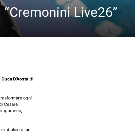
i “Cremonini Live26”
 Duca D’Aosta
di
 trasformare ogni
 di Cesare
ntemporaneo,
 simbolico di un