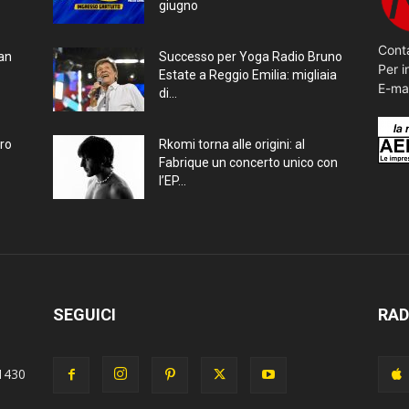
giugno
Conta
ran
Successo per Yoga Radio Bruno
Per i
Estate a Reggio Emilia: migliaia
E-ma
di...
bro
Rkomi torna alle origini: al
Fabrique un concerto unico con
l’EP...
SEGUICI
RAD
1430