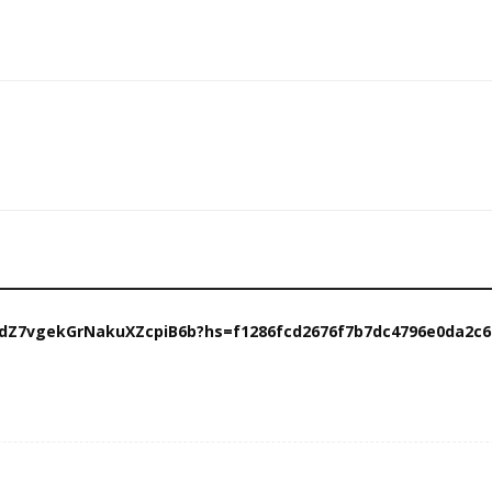
ll/PdZ7vgekGrNakuXZcpiB6b?hs=f1286fcd2676f7b7dc4796e0da2c6e