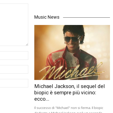
Music News
Michael Jackson, il sequel del
biopic è sempre più vicino:
ecco...
Il successo di "Michael" non si ferma. Il biopic
dedicato a Michael Jackson avrà un secondo