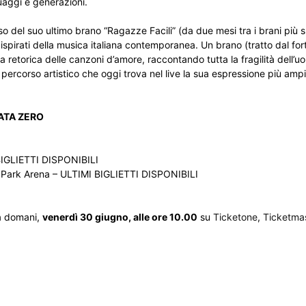
uaggi e generazioni.
del suo ultimo brano “Ragazze Facili” (da due mesi tra i brani più s
e ispirati della musica italiana contemporanea. Un brano (tratto dal fo
 retorica delle canzoni d’amore, raccontando tutta la fragilità dell’
n percorso artistico che oggi trova nel live la sua espressione più ampi
DATA ZERO
BIGLIETTI DISPONIBILI
c Park Arena – ULTIMI BIGLIETTI DISPONIBILI
da domani,
venerdì 30 giugno, alle ore 10.00
su
Ticketone
,
Ticketma