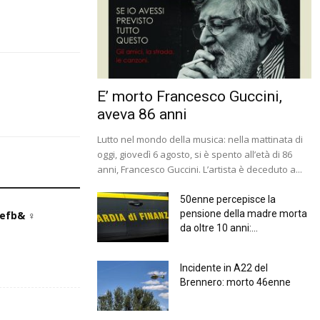
E’ morto Francesco Guccini,
aveva 86 anni
Lutto nel mondo della musica: nella mattinata di
oggi, giovedì 6 agosto, si è spento all’età di 86
anni, Francesco Guccini. L’artista è deceduto a...
50enne percepisce la
pensione della madre morta
fb& ‍♀️
da oltre 10 anni:...
Incidente in A22 del
Brennero: morto 46enne