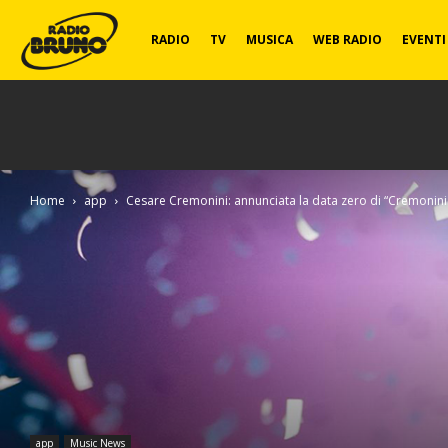
Radio
RADIO
TV
MUSICA
WEB RADIO
EVENTI
Bruno
Home
app
Cesare Cremonini: annunciata la data zero di “Cremonini
app
Music News