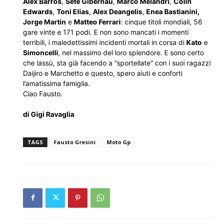
Alex Barros
,
Sete Gibernau
,
Marco Melandri
,
Colin
Edwards
,
Toni Elias
,
Alex Deangelis
,
Enea Bastianini,
Jorge Martin
e
Matteo Ferrari
: cinque titoli mondiali, 56
gare vinte e 171 podi. E non sono mancati i momenti
terribili, i maledettissimi incidenti mortali in corsa di
Kato
e
Simoncelli
, nel massimo del loro splendore. E sono certo
che lassù, sta già facendo a “sportellate” con i suoi ragazzi
Daijiro e Marchetto e questo, spero aiuti e conforti
l’amatissima famiglia.
Ciao Fausto.
di Gigi Ravaglia
TAGS
Fausto Gresini
Moto Gp