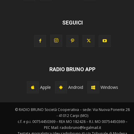
SEGUICI
RADIO BRUNO APP
Apple
Android
Windows
© RADIO BRUNO Società Cooperativa – sede: Via Nuova Ponente 28
- 41012 Carpi (MO)
c.f. e p.i. 00754450369 – REA MO 182428 – R.I. MO 00754450369 –
PEC Mail: radiobruno@legalmail.it
Testata giornalistica (dev.radiobruno.it) c/o Tribunale di Modena