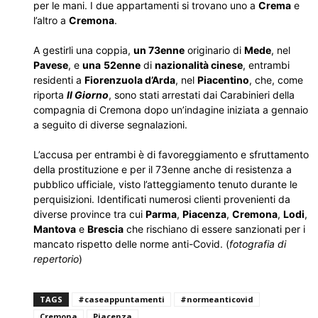
per le mani. I due appartamenti si trovano uno a
Crema
e
l’altro a
Cremona
.
A gestirli una coppia,
un 73enne
originario di
Mede
, nel
Pavese
, e
una
52enne
di
nazionalità cinese
, entrambi
residenti a
Fiorenzuola d’Arda
, nel
Piacentino
, che, come
riporta
Il Giorno
, sono stati arrestati dai Carabinieri della
compagnia di Cremona dopo un’indagine iniziata a gennaio
a seguito di diverse segnalazioni.
L’accusa per entrambi è di favoreggiamento e sfruttamento
della prostituzione e per il 73enne anche di resistenza a
pubblico ufficiale, visto l’atteggiamento tenuto durante le
perquisizioni. Identificati numerosi clienti provenienti da
diverse province tra cui
Parma
,
Piacenza
,
Cremona
,
Lodi
,
Mantova
e
Brescia
che rischiano di essere sanzionati per i
mancato rispetto delle norme anti-Covid. (
fotografia di
repertorio
)
TAGS
#caseappuntamenti
#normeanticovid
Cremona
Piacenza