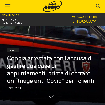
ORA IN ONDA
Home
Cronaca
ASCOLTA LA RADIO
HAPPY HOUR
GUARDA LA TV
con Barbara Barbieri
Cronaca
Coppia arrestata con l’accusa di
gestire due case di
appuntamenti: prima di entrare
un “triage anti-Covid” per i clienti
09/03/2021