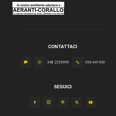
CONTATTACI
348 2559999
059 641430
SEGUICI