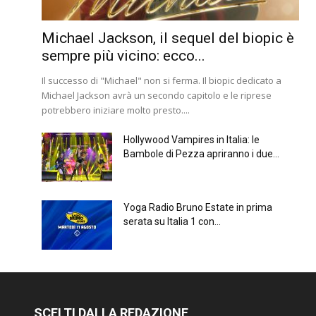
Michael Jackson, il sequel del biopic è
sempre più vicino: ecco...
Il successo di "Michael" non si ferma. Il biopic dedicato a
Michael Jackson avrà un secondo capitolo e le riprese
potrebbero iniziare molto presto....
Hollywood Vampires in Italia: le
Bambole di Pezza apriranno i due...
Yoga Radio Bruno Estate in prima
serata su Italia 1 con...
SCELTI DALLA REDAZIONE