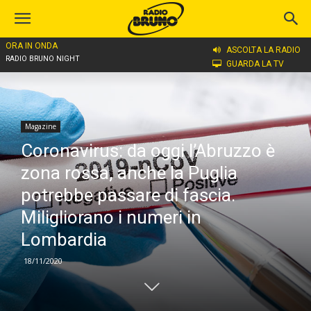
ORA IN ONDA
Home
Magazine
ASCOLTA LA RADIO
RADIO BRUNO NIGHT
GUARDA LA TV
Magazine
Coronavirus: da oggi l’Abruzzo è
zona rossa, anche la Puglia
potrebbe passare di fascia.
Miligliorano i numeri in
Lombardia
18/11/2020