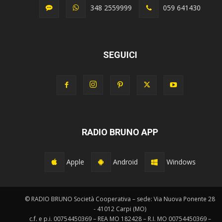
348 2559999
059 641430
SEGUICI
RADIO BRUNO APP
Apple
Android
Windows
© RADIO BRUNO Società Cooperativa – sede: Via Nuova Ponente 28
- 41012 Carpi (MO)
c.f. e p.i. 00754450369 – REA MO 182428 – R.I. MO 00754450369 –