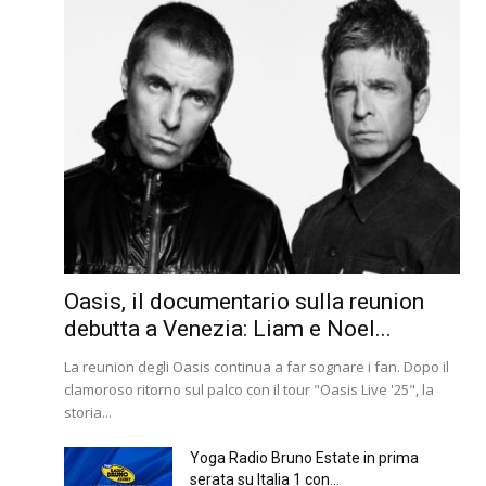
Oasis, il documentario sulla reunion
debutta a Venezia: Liam e Noel...
La reunion degli Oasis continua a far sognare i fan. Dopo il
clamoroso ritorno sul palco con il tour "Oasis Live '25", la
storia...
Yoga Radio Bruno Estate in prima
serata su Italia 1 con...