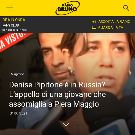
ORA IN ONDA
Home
Magazine
ASCOLTA LA RADIO
FANS CLUB
GUARDA LA TV
con Barbara Pinotti
Magazine
Denise Pipitone è in Russia?
L’appello di una giovane che
assomiglia a Piera Maggio
31/03/2021