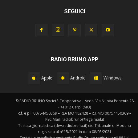
SEGUICI
RADIO BRUNO APP
Apple
Android
Windows
© RADIO BRUNO Società Cooperativa – sede: Via Nuova Ponente 28
- 41012 Carpi (MO)
c.f. e p.i. 00754450369 – REA MO 182428 – R.I. MO 00754450369 –
PEC Mail: radiobruno@legalmail.it
Testata giornalistica (dev.radiobruno.it) c/o Tribunale di Modena
registrata al n°15/2021 in data 08/03/2021
Testata giornalistica emittente Radio Bruno registrata n° 884 al