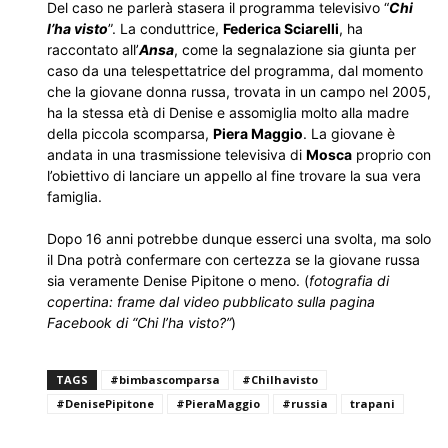
Del caso ne parlerà stasera il programma televisivo “
Chi
l’ha visto
”. La conduttrice,
Federica Sciarelli
, ha
raccontato all’
Ansa
, come la segnalazione sia giunta per
caso da una telespettatrice del programma, dal momento
che la giovane donna russa, trovata in un campo nel 2005,
ha la stessa età di Denise e assomiglia molto alla madre
della piccola scomparsa,
Piera Maggio
. La giovane è
andata in una trasmissione televisiva di
Mosca
proprio con
l’obiettivo di lanciare un appello al fine trovare la sua vera
famiglia.
Dopo 16 anni potrebbe dunque esserci una svolta, ma solo
il Dna potrà confermare con certezza se la giovane russa
sia veramente Denise Pipitone o meno. (
fotografia di
copertina: frame dal video pubblicato sulla pagina
Facebook di “Chi l’ha visto?”
)
TAGS
#bimbascomparsa
#Chilhavisto
#DenisePipitone
#PieraMaggio
#russia
trapani