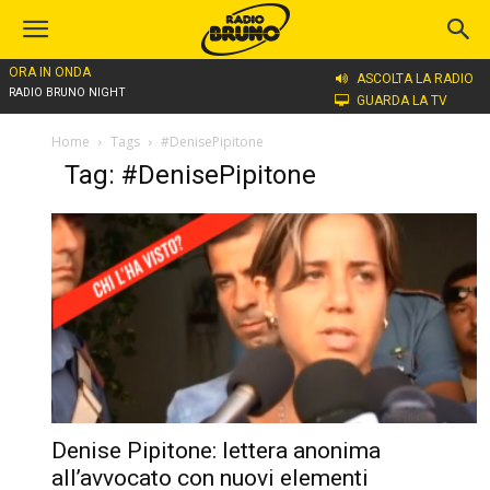
ORA IN ONDA
ASCOLTA LA RADIO
RADIO BRUNO NIGHT
GUARDA LA TV
Home
Tags
#DenisePipitone
Tag: #DenisePipitone
Denise Pipitone: lettera anonima
all’avvocato con nuovi elementi