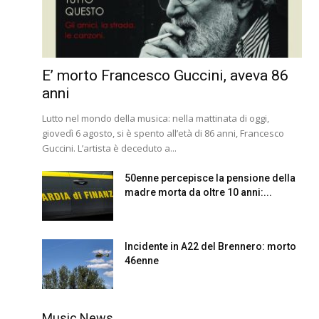
E’ morto Francesco Guccini, aveva 86
anni
Lutto nel mondo della musica: nella mattinata di oggi,
giovedì 6 agosto, si è spento all’età di 86 anni, Francesco
Guccini. L’artista è deceduto a...
50enne percepisce la pensione della
madre morta da oltre 10 anni:...
Incidente in A22 del Brennero: morto
46enne
Music News