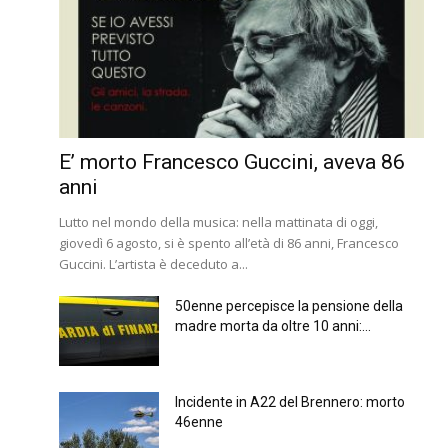
E’ morto Francesco Guccini, aveva 86
anni
Lutto nel mondo della musica: nella mattinata di oggi,
giovedì 6 agosto, si è spento all’età di 86 anni, Francesco
Guccini. L’artista è deceduto a...
50enne percepisce la pensione della
madre morta da oltre 10 anni:...
Incidente in A22 del Brennero: morto
46enne