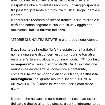
artistico che personale, è la narrazione di un’estate
inaspettata che è diventata racconto, un viaggio speciale
tra passato, presente e futuro, tra musica, luoghi, parole e
incontri.
Il cantautore racconta sé stesso tramite la sua musica e le
città che hanno segnato la sua vita, in un viaggio che
attraversa l’Italia a ritrovar bellezza.
“STORIE DI UN’ALTRA ESTATE” è una produzione Atomic.
Dopo l’uscita dell’inedito “Un’altra estate”, che ha dato il
nome a una serie di concerti estivi con cui si è tornati a
respirare l’arte e a dialogare con nuovi codici,
“Fino a farci
scomparire”
è il nuovo singolo di DIODATO, in rotazione
radiofonica da venerdì 20 novembre e contenuto,
come
“Fai Rumore”
(doppio disco di Platino) e
“Che vita
meravigliosa
”, nel quarto album di inediti “CHE VITA
MERAVIGLIOSA” (Carosello Records), certificato disco
d’Oro.
Il brano, che nei suoni e nelle tematiche riesce ad essere
delicato e deciso al tempo stesso, è scritto interamente da