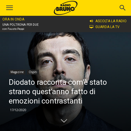
ORA IN ONDA
Home
Magazine
Ospiti
ASCOLTA LA RADIO
UNA POLTRONA PER DUE
GUARDA LA TV
con Fausto Peppi
Magazine
Ospiti
Diodato racconta com’è stato
strano quest’anno fatto di
emozioni contrastanti
17/12/2020