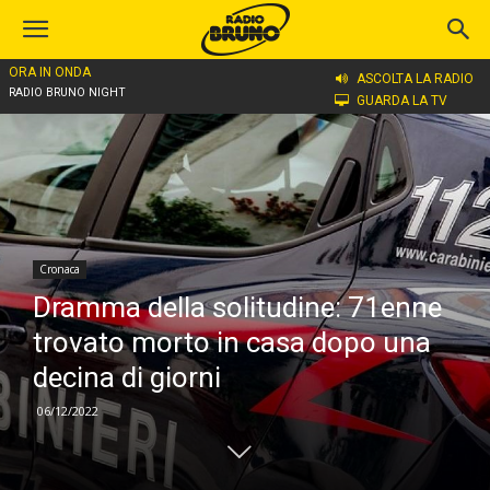
ORA IN ONDA
Home
Cronaca
ASCOLTA LA RADIO
RADIO BRUNO NIGHT
GUARDA LA TV
Cronaca
Dramma della solitudine: 71enne
trovato morto in casa dopo una
decina di giorni
06/12/2022