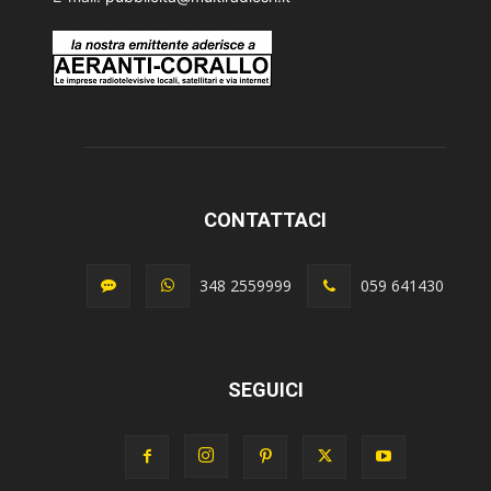
CONTATTACI
348 2559999
059 641430
SEGUICI