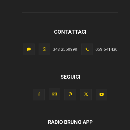
CONTATTACI
348 2559999
059 641430
SEGUICI
RADIO BRUNO APP