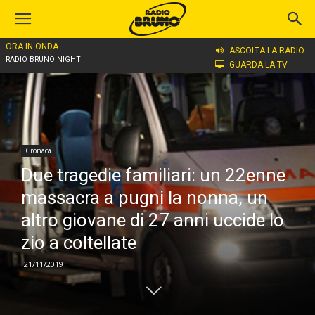
ORA IN ONDA
Home
Cronaca
ASCOLTA LA RADIO
RADIO BRUNO NIGHT
GUARDA LA TV
Cronaca
Due tragedie familiari: un 22enne
massacra a pugni la nonna, un
altro giovane di 27 anni uccide lo
zio a coltellate
21/11/2019