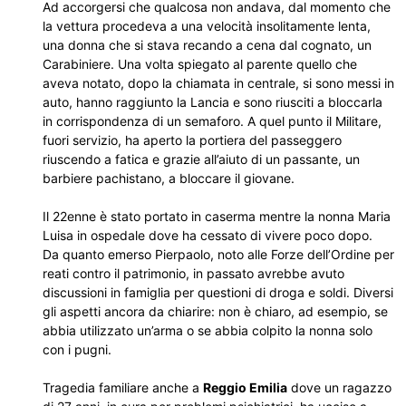
Ad accorgersi che qualcosa non andava, dal momento che
la vettura procedeva a una velocità insolitamente lenta,
una donna che si stava recando a cena dal cognato, un
Carabiniere. Una volta spiegato al parente quello che
aveva notato, dopo la chiamata in centrale, si sono messi in
auto, hanno raggiunto la Lancia e sono riusciti a bloccarla
in corrispondenza di un semaforo. A quel punto il Militare,
fuori servizio, ha aperto la portiera del passeggero
riuscendo a fatica e grazie all’aiuto di un passante, un
barbiere pachistano, a bloccare il giovane.
Il 22enne è stato portato in caserma mentre la nonna Maria
Luisa in ospedale dove ha cessato di vivere poco dopo.
Da quanto emerso Pierpaolo, noto alle Forze dell’Ordine per
reati contro il patrimonio, in passato avrebbe avuto
discussioni in famiglia per questioni di droga e soldi. Diversi
gli aspetti ancora da chiarire: non è chiaro, ad esempio, se
abbia utilizzato un’arma o se abbia colpito la nonna solo
con i pugni.
Tragedia familiare anche a
Reggio Emilia
dove un ragazzo