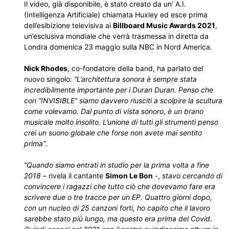
Il video, già disponibile, è stato creato da un’ A.I.
(Intelligenza Artificiale) chiamata Huxley ed esce prima
dell’esibizione televisiva ai
Billboard Music Awards 2021
,
un’esclusiva mondiale che verrà trasmessa in diretta da
Londra domenica 23 maggio sulla NBC in Nord America.
Nick Rhodes
, co-fondatore della band, ha parlato del
nuovo singolo:
“L’architettura sonora è sempre stata
incredibilmente importante per i Duran Duran. Penso che
con “INVISIBLE” siamo davvero riusciti a scolpire la scultura
come volevamo. Dal punto di vista sonoro, è un brano
musicale molto insolito. L’unione di tutti gli strumenti penso
crei un suono globale che forse non avete mai sentito
prima”
.
“Quando siamo entrati in studio per la prima volta a fine
2018
– rivela il cantante
Simon Le Bon
-,
stavo cercando di
convincere i ragazzi che tutto ciò che dovevamo fare era
scrivere due o tre tracce per un EP. Quattro giorni dopo,
con un nucleo di 25 canzoni forti, ho capito che il lavoro
sarebbe stato più lungo, ma questo era prima del Covid.