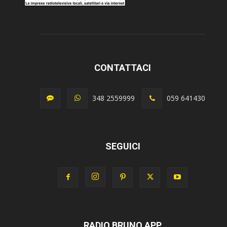
CONTATTACI
348 2559999
059 641430
SEGUICI
RADIO BRUNO APP