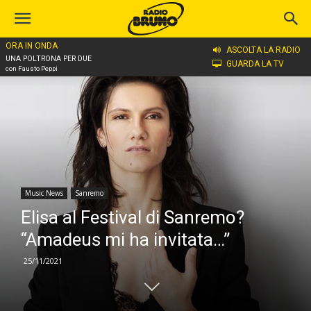
ORA IN ONDA
Home
Music News
ASCOLTA LA RADIO
UNA POLTRONA PER DUE
GUARDA LA TV
con Fausto Peppi
Music News
Sanremo
Elisa al Festival di Sanremo?
“Amadeus mi ha invitata…”
25/11/2021