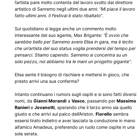
l’artista pare molto contenta del lavoro svolto dal direttore
artistico di Sanremo negli ultimi due anni:
“Mi piace il lavoro
fatto ultimi anni. Il Festival è stato ribaltato”
.
Sul quotidiano si legge anche un commento molto
interessante del suo agente, Max Brigante:
“È ovvio che
sarebbe bello per Sanremo avere Elisa in gara, ma è lecito
che un’artista del suo status voglia prendersi del tempo per
pensarci. Stiamo capendo. Sanremo si concentra su un
solo pezzo, noi abbiamo tra le mani un progetto gigante”
.
Elisa sente il bisogno di rischiare e mettersi in gioco, che
presto arrivi una sua conferma?
Intanto continuano i rumors sugli ospiti e si sono fatti diversi
nomi, da
Gianni Morandi
a
Vasco
, passando per
Massimo
Ranieri
e
Jovanotti
, sperando che il terzo anno sia quello
giusto e che arrivi sul palco dell’Ariston.
Fiorello
sembra
essersi tirato indietro e aver lasciato la conduzione in mano
all’amico Amadeus, preferendo un ruolo come ospite in una
sola serata.