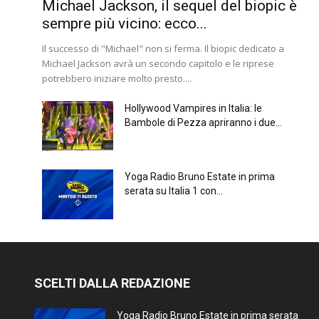
Michael Jackson, il sequel del biopic è
sempre più vicino: ecco...
Il successo di "Michael" non si ferma. Il biopic dedicato a
Michael Jackson avrà un secondo capitolo e le riprese
potrebbero iniziare molto presto....
Hollywood Vampires in Italia: le
Bambole di Pezza apriranno i due...
Yoga Radio Bruno Estate in prima
serata su Italia 1 con...
SCELTI DALLA REDAZIONE
Yoga Radio Bruno Estate in prima serata