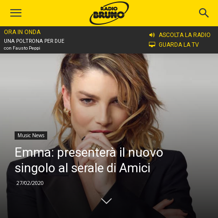
ORA IN ONDA
Home
Music News
ASCOLTA LA RADIO
UNA POLTRONA PER DUE
GUARDA LA TV
con Fausto Peppi
Music News
Emma: presenterà il nuovo
singolo al serale di Amici
27/02/2020