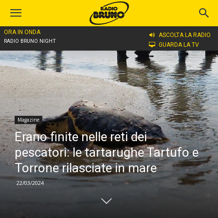
ORA IN ONDA
Home
Magazine
ASCOLTA LA RADIO
RADIO BRUNO NIGHT
GUARDA LA TV
Magazine
Erano finite nelle reti dei
pescatori: le tartarughe Tartufo e
Torrone rilasciate in mare
22/03/2024