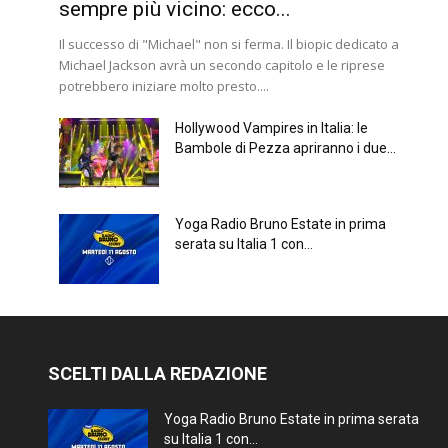
sempre più vicino: ecco...
Il successo di "Michael" non si ferma. Il biopic dedicato a
Michael Jackson avrà un secondo capitolo e le riprese
potrebbero iniziare molto presto....
Hollywood Vampires in Italia: le
Bambole di Pezza apriranno i due...
Yoga Radio Bruno Estate in prima
serata su Italia 1 con...
SCELTI DALLA REDAZIONE
Yoga Radio Bruno Estate in prima serata
su Italia 1 con...