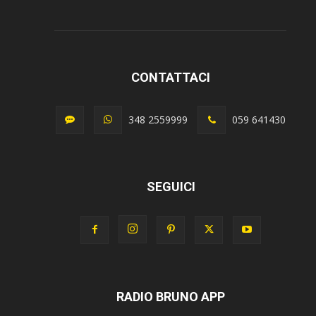
CONTATTACI
348 2559999
059 641430
SEGUICI
RADIO BRUNO APP