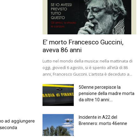
E’ morto Francesco Guccini,
aveva 86 anni
Lutto nel mondo della musica: nella mattinata di
oggi, giovedì 6 agosto, si è spento all’età di 86
anni, Francesco Guccini. L’artista è deceduto a...
50enne percepisce la
pensione della madre morta
da oltre 10 anni:...
Incidente in A22 del
anno ad aggiungere
Brennero: morto 46enne
a seconda