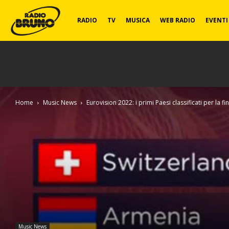
Radio
RADIO
TV
MUSICA
WEB RADIO
EVENTI
Bruno
Home
Music News
Eurovision 2022: i primi Paesi classificati per la fi
Music News