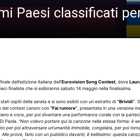
i Paesi classificati per
ale dell’edizione italiana dell’
Eurovision Song Contest
, dove
Laur
ci finaliste che si esibiranno sabato 14 maggio nella finalissima.
stati ospiti della serata e si sono esibiti con un estratto di
“Brividi”
. 
co del contest canoro con
“Fai rumore”
, presentata in una versione in
 piano e voce, per poi diventare una performance corale con la partec
 Di Paola.
“Non volevo portare qui la canzone nella stessa forma: è s
 per poi attraversare un’umanità immobile, congelata, per poi tornare
i. Alle prove, farlo con un pubblico davanti, è bellissimo: questa can