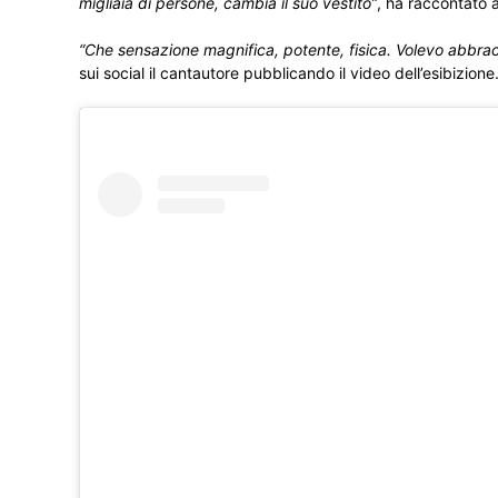
migliaia di persone, cambia il suo vestito”
, ha raccontato 
“Che sensazione magnifica, potente, fisica. Volevo abbracc
sui social il cantautore pubblicando il video dell’esibizione