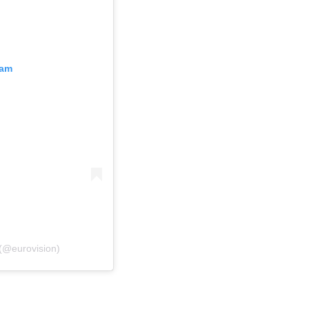
ram
 (@eurovision)