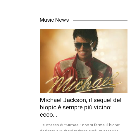
Music News
Michael Jackson, il sequel del
biopic è sempre più vicino:
ecco...
Il successo di "Michael" non si ferma. Il biopic
dedicato a Michael Jackson avrà un secondo