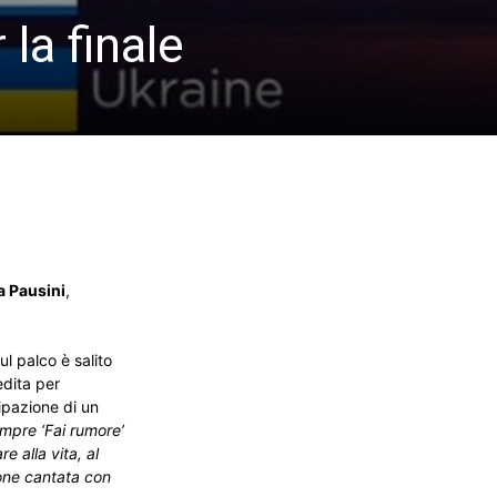
 la finale
a Pausini
,
Sul palco è salito
edita per
ipazione di un
empre ‘Fai rumore’
 alla vita, al
zone cantata con