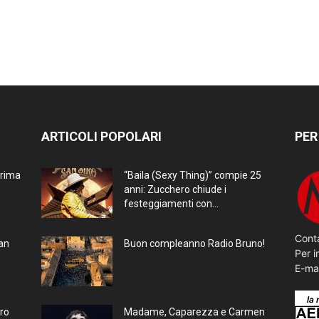
ARTICOLI POPOLARI
PER
prima
“Baila (Sexy Thing)” compie 25
anni: Zucchero chiude i
festeggiamenti con...
Conta
ran
Buon compleanno Radio Bruno!
Per i
E-ma
bro
Madame, Caparezza e Carmen