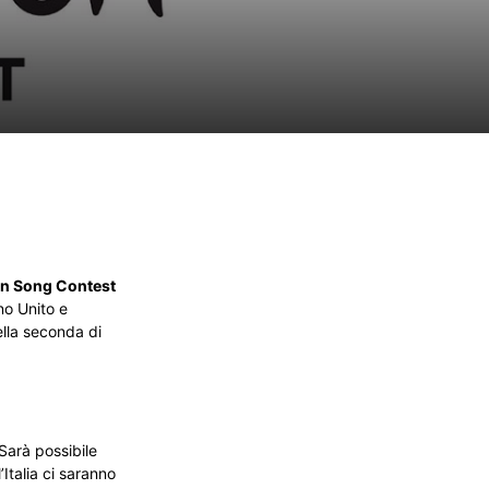
i
on Song Contest
no Unito e
ella seconda di
 Sarà possibile
’Italia ci saranno