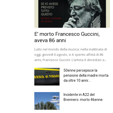
E’ morto Francesco Guccini,
aveva 86 anni
Lutto nel mondo della musica: nella mattinata di
oggi, giovedì 6 agosto, si è spento all’età di 86
anni, Francesco Guccini. L’artista è deceduto a...
50enne percepisce la
pensione della madre morta
da oltre 10 anni:...
Incidente in A22 del
Brennero: morto 46enne