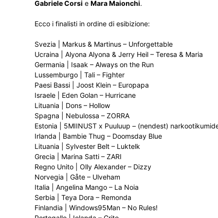
Gabriele Corsi
e
Mara Maionchi
.
Ecco i finalisti in ordine di esibizione:
Svezia | Markus & Martinus – Unforgettable
Ucraina | Alyona Alyona & Jerry Heil – Teresa & Maria
Germania | Isaak – Always on the Run
Lussemburgo | Tali – Fighter
Paesi Bassi | Joost Klein – Europapa
Israele | Eden Golan – Hurricane
Lituania | Dons – Hollow
Spagna | Nebulossa – ZORRA
Estonia | 5MIINUST x Puuluup – (nendest) narkootikumides
Irlanda | Bambie Thug – Doomsday Blue
Lituania | Sylvester Belt – Luktelk
Grecia | Marina Satti – ZARI
Regno Unito | Olly Alexander – Dizzy
Norvegia | Gåte – Ulveham
Italia | Angelina Mango – La Noia
Serbia | Teya Dora – Remonda
Finlandia | Windows95Man – No Rules!
Portogallo | Iolanda – Grito